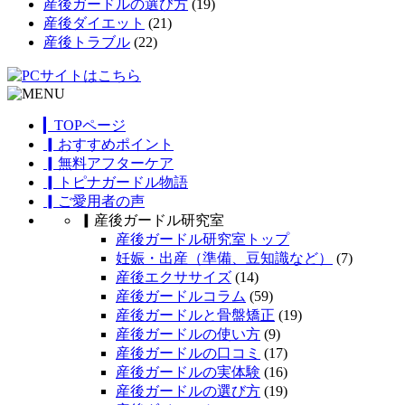
産後ガードルの選び方
(19)
産後ダイエット
(21)
産後トラブル
(22)
▎TOPページ
▎おすすめポイント
▎無料アフターケア
▎トピナガードル物語
▎ご愛用者の声
▎産後ガードル研究室
産後ガードル研究室トップ
妊娠・出産（準備、豆知識など）
(7)
産後エクササイズ
(14)
産後ガードルコラム
(59)
産後ガードルと骨盤矯正
(19)
産後ガードルの使い方
(9)
産後ガードルの口コミ
(17)
産後ガードルの実体験
(16)
産後ガードルの選び方
(19)